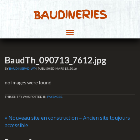
BAUDINERIES
BaudTh_090713_7612.jpg
BY
BAUDINERVD-WP
|
PUBLISHED
MARS 15, 2016
no images were found
THIS ENTRY WAS POSTED IN
PAYSAGES
.
«
Nouveau site en construction – Ancien site toujours
accessible